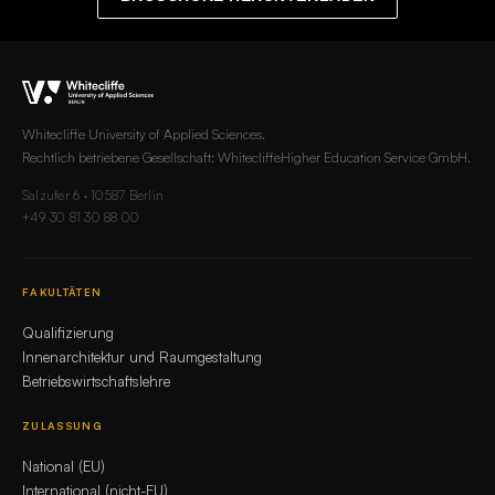
Whitecliffe University of Applied Sciences.
Rechtlich betriebene Gesellschaft: WhitecliffeHigher Education Service GmbH.
Salzufer 6 · 10587 Berlin
+49 30 81 30 88 00
FAKULTÄTEN
Qualifizierung
Innenarchitektur und Raumgestaltung
Betriebswirtschaftslehre
ZULASSUNG
National (EU)
International (nicht-EU)