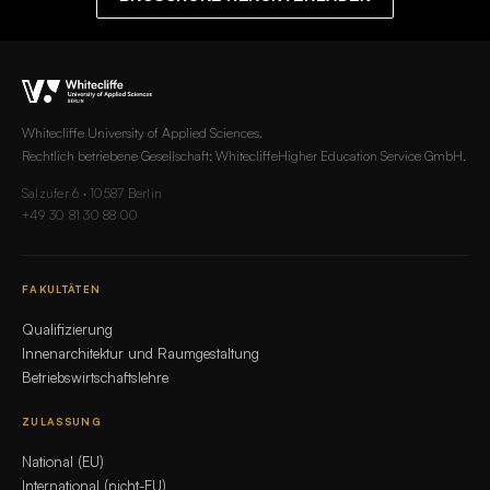
Whitecliffe University of Applied Sciences.
Rechtlich betriebene Gesellschaft: WhitecliffeHigher Education Service GmbH.
Salzufer 6 · 10587 Berlin
+49 30 81 30 88 00
FAKULTÄTEN
Qualifizierung
Innenarchitektur und Raumgestaltung
Betriebswirtschaftslehre
ZULASSUNG
National (EU)
International (nicht-EU)