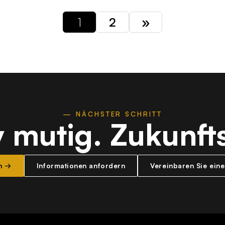
1
2
»
— NÄCHSTER SCHRITT
v mutig.
Zukunfts
n →
Informationen anfordern
Vereinbaren Sie ein