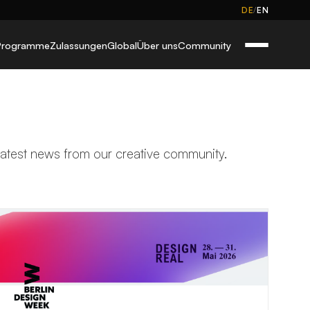
/
DE
EN
Programme
Zulassungen
Global
Über uns
Community
 latest news from our creative community.