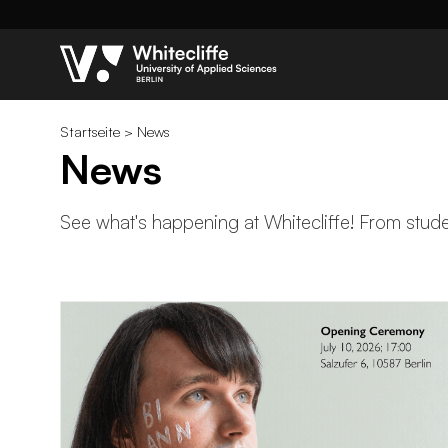
Startseite
>
News
News
See what's happening at Whitecliffe! From studen