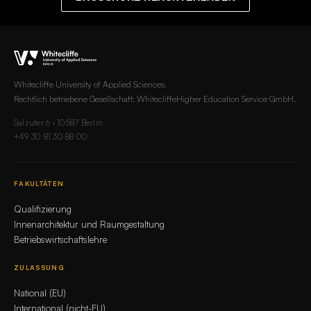
Whitecliffe University of Applied Sciences.
Rechtlich betriebene Gesellschaft: WhitecliffeHigher Education Service GmbH.
Salzufer 6 · 10587 Berlin
+49 30 81 30 88 00
FAKULTÄTEN
Qualifizierung
Innenarchitektur und Raumgestaltung
Betriebswirtschaftslehre
ZULASSUNG
National (EU)
International (nicht-EU)