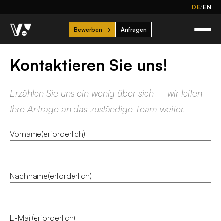
/
DE
EN
Bewerben
→
Anfragen
Kontaktieren Sie uns!
Erzählen Sie uns ein wenig über sich – wir leiten
Ihre Anfrage an das zuständige Team weiter.
Vorname
(erforderlich)
Nachname
(erforderlich)
E-Mail
(erforderlich)