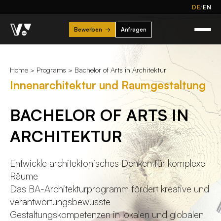
/
DE
EN
Bewerben
→
Anfragen
Home
>
Programs
> Bachelor of Arts in Architektur
Innenarchitektur und Raumgestaltung
BACHELOR OF ARTS IN
ARCHITEKTUR
Entwickle architektonisches Denken für komplexe
Räume
Das BA-Architekturprogramm fördert kreative und
verantwortungsbewusste
Gestaltungskompetenzen in lokalen und globalen