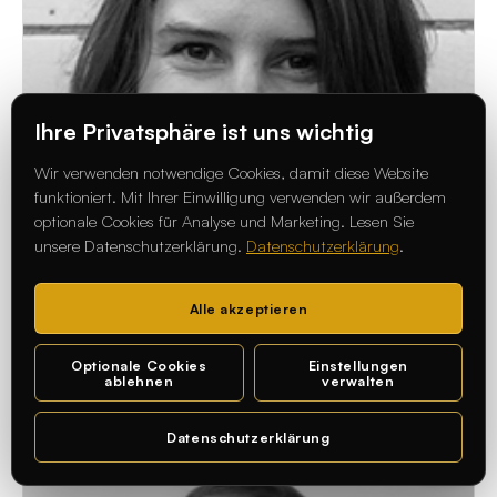
Ihre Privatsphäre ist uns wichtig
Wir verwenden notwendige Cookies, damit diese Website
funktioniert. Mit Ihrer Einwilligung verwenden wir außerdem
Prof. Katrin Brünjes
optionale Cookies für Analyse und Marketing. Lesen Sie
Innenarchitektur/Innenraumgestaltung
unsere Datenschutzerklärung.
Datenschutzerklärung
.
Architecture
Katrin Brünjes wurde in Bremen geboren. Sie
Alle akzeptieren
studierte Architektur an der Bauhaus-Universität
Weima ...
Optionale Cookies
Einstellungen
ablehnen
verwalten
Datenschutzerklärung
Chat