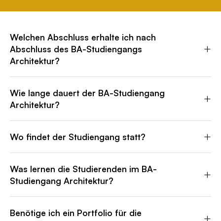
Welchen Abschluss erhalte ich nach
+
Abschluss des BA-Studiengangs
Architektur?
Absolventen erhalten einen Bachelor of Arts (BA).
Wie lange dauert der BA-Studiengang
+
Architektur?
Wird der BA-Studiengang Architektur auf Englisch
unterrichtet? Ja. Der BA-Studiengang Architektur
Der BA-Studiengang Architektur dauert 4 Jahre/8
+
Wo findet der Studiengang statt?
wird auf Englisch unterrichtet. Deutschkenntnisse
Semester.
sind nicht erforderlich, aber Bewerber müssen
Der Studiengang wird in Berlin angeboten.
Englischkenntnisse auf dem Niveau B2 des
Was lernen die Studierenden im BA-
+
Studiengang Architektur?
Gemeinsamen Europäischen Referenzrahmens
(GER) oder höher nachweisen.
Die Studierenden befassen sich mit
Benötige ich ein Portfolio für die
+
gestalterischen Fähigkeiten, Grundlagen des