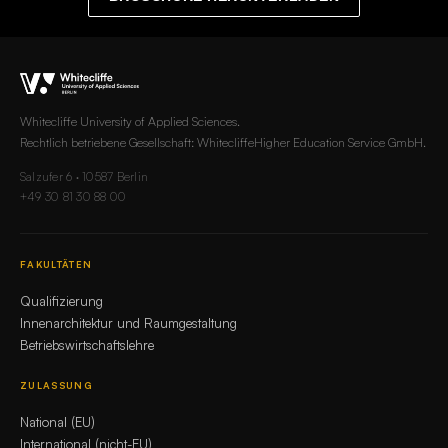
Whitecliffe University of Applied Sciences.
Rechtlich betriebene Gesellschaft: WhitecliffeHigher Education Service GmbH.
Salzufer 6 · 10587 Berlin
+49 30 81 30 88 00
FAKULTÄTEN
Qualifizierung
Innenarchitektur und Raumgestaltung
Betriebswirtschaftslehre
ZULASSUNG
National (EU)
International (nicht-EU)