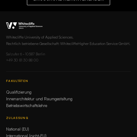
Whitecliffe University of Applied Sciences.
Rechtlich betriebene Gesellschaft: WhitecliffeHigher Education Service GmbH.
Salzufer 6 · 10587 Berlin
+49 30 81 30 88 00
FAKULTÄTEN
Qualifizierung
Innenarchitektur und Raumgestaltung
Betriebswirtschaftslehre
ZULASSUNG
National (EU)
International (nicht-EU)