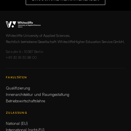
Whitecliffe University of Applied Sciences.
Rechtlich betriebene Gesellschaft: WhitecliffeHigher Education Service GmbH.
Salzufer 6 · 10587 Berlin
+49 30 81 30 88 00
FAKULTÄTEN
Qualifizierung
Innenarchitektur und Raumgestaltung
Betriebswirtschaftslehre
ZULASSUNG
National (EU)
International (nicht-EU)