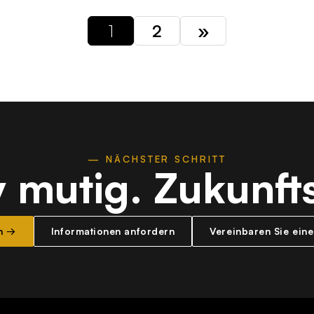
1
2
»
— NÄCHSTER SCHRITT
v mutig.
Zukunfts
n →
Informationen anfordern
Vereinbaren Sie ein