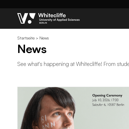
Startseite
>
News
News
See what's happening at Whitecliffe! From studen