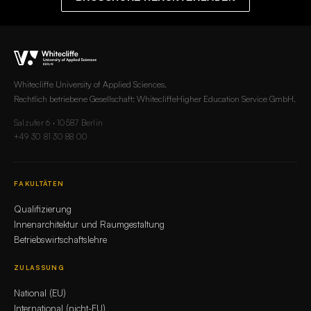
Whitecliffe University of Applied Sciences.
Rechtlich betriebene Gesellschaft: WhitecliffeHigher Education Service GmbH.
Salzufer 6 · 10587 Berlin
+49 30 81 30 88 00
FAKULTÄTEN
Qualifizierung
Innenarchitektur und Raumgestaltung
Betriebswirtschaftslehre
ZULASSUNG
National (EU)
International (nicht-EU)