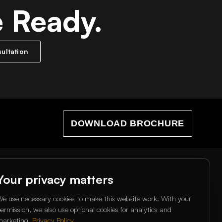
e Ready.
ultation
DOWNLOAD BROCHURE
BAL & ABOUT
COMMUNITY
Your privacy matters
ecliffe Global Network
Magazine
e use necessary cookies to make this website work. With your
smus+
Alumni
ermission, we also use optional cookies for analytics and
story
Student services
marketing.
Privacy Policy
.