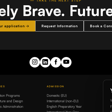
— TAKE THE NEXT STEP
ely Brave.
Futur
our application →
Request Information
Book a Cons
IES
ADMISSION
GLO
tion Programs
Domestic (EU)
Whit
W
cture and Design
International (non-EU)
Era
p
s Administration
English Preparatory Year
Our 