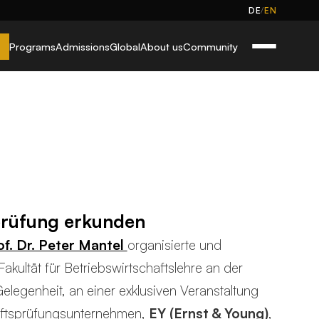
/
DE
EN
Programs
Admissions
Global
About us
Community
prüfung erkunden
of. Dr. Peter Mantel
organisierte und
Fakultät für Betriebswirtschaftslehre an der
 Gelegenheit, an einer exklusiven Veranstaltung
haftsprüfungsunternehmen,
EY (Ernst & Young)
,