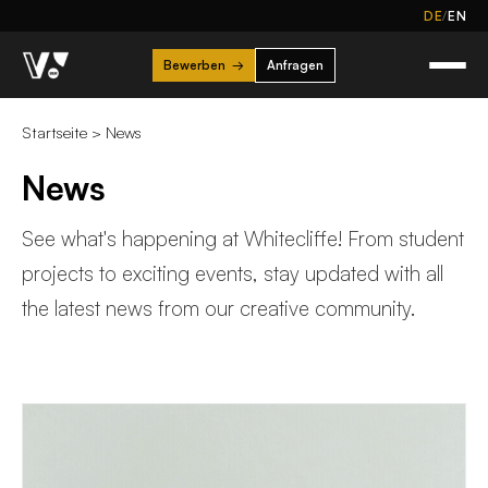
/
DE
EN
Bewerben
→
Anfragen
Startseite
>
News
News
See what's happening at Whitecliffe! From student
projects to exciting events, stay updated with all
the latest news from our creative community.