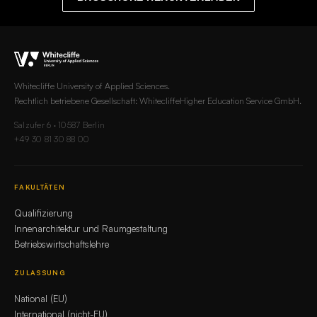
Whitecliffe University of Applied Sciences.
Rechtlich betriebene Gesellschaft: WhitecliffeHigher Education Service GmbH.
Salzufer 6 · 10587 Berlin
+49 30 81 30 88 00
FAKULTÄTEN
Qualifizierung
Innenarchitektur und Raumgestaltung
Betriebswirtschaftslehre
ZULASSUNG
National (EU)
International (nicht-EU)