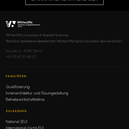
Whitecliffe University of Applied Sciences.
Rechtlich betriebene Gesellschaft: WhitecliffeHigher Education Service GmbH.
Salzufer 6 · 10587 Berlin
+49 30 81 30 88 00
FAKULTÄTEN
Qualifizierung
Innenarchitektur und Raumgestaltung
Betriebswirtschaftslehre
ZULASSUNG
National (EU)
International (nicht-EU)