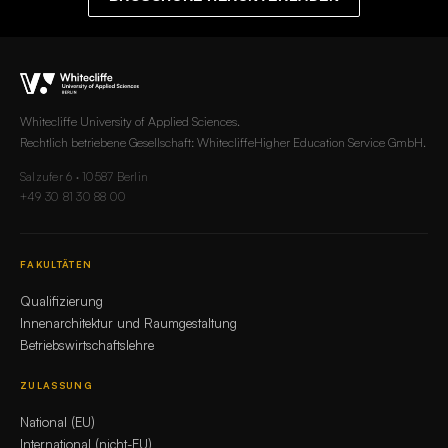
Whitecliffe University of Applied Sciences.
Rechtlich betriebene Gesellschaft: WhitecliffeHigher Education Service GmbH.
Salzufer 6 · 10587 Berlin
+49 30 81 30 88 00
FAKULTÄTEN
Qualifizierung
Innenarchitektur und Raumgestaltung
Betriebswirtschaftslehre
ZULASSUNG
National (EU)
International (nicht-EU)