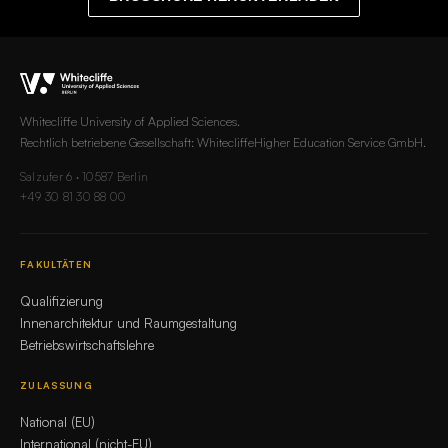
Whitecliffe University of Applied Sciences.
Rechtlich betriebene Gesellschaft: WhitecliffeHigher Education Service GmbH.
Salzufer 6 · 10587 Berlin
+49 30 81 30 88 00
FAKULTÄTEN
Qualifizierung
Innenarchitektur und Raumgestaltung
Betriebswirtschaftslehre
ZULASSUNG
National (EU)
International (nicht-EU)