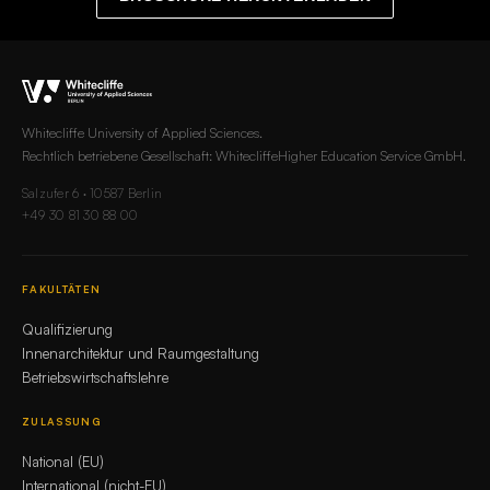
Whitecliffe University of Applied Sciences.
Rechtlich betriebene Gesellschaft: WhitecliffeHigher Education Service GmbH.
Salzufer 6 · 10587 Berlin
+49 30 81 30 88 00
FAKULTÄTEN
Qualifizierung
Innenarchitektur und Raumgestaltung
Betriebswirtschaftslehre
ZULASSUNG
National (EU)
International (nicht-EU)