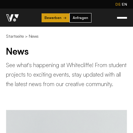
/
DE
EN
Bewerben
→
Anfragen
Startseite
>
News
News
See what's happening at Whitecliffe! From student
projects to exciting events, stay updated with all
the latest news from our creative community.