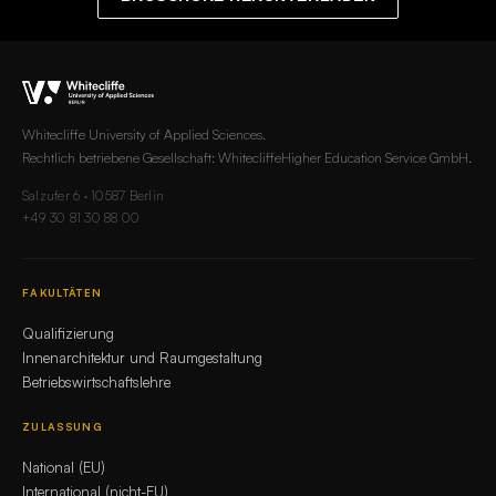
Whitecliffe University of Applied Sciences.
Rechtlich betriebene Gesellschaft: WhitecliffeHigher Education Service GmbH.
Salzufer 6 · 10587 Berlin
+49 30 81 30 88 00
FAKULTÄTEN
Qualifizierung
Innenarchitektur und Raumgestaltung
Betriebswirtschaftslehre
ZULASSUNG
National (EU)
International (nicht-EU)