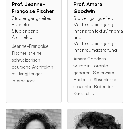
Prof. Jeanne-
Prof. Amara
Françoise Fischer
Goodwin
Studiengangsleiter,
Studiengangsleiter,
Bachelor-
Masterstudiengang
Studiengang
Innenarchitektur/Innenrau
Architektur
und
Masterstudiengang
Jeanne-Françoise
Innenraumgestaltung
Fischer ist eine
Amara Goodwin
schweizerisch-
wurde in Toronto
deutsche Architektin
geboren. Sie erwarb
mit langjähriger
Bachelor-Abschlüsse
internationa ...
sowohl in Bildender
Kunst al ...