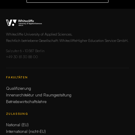
Whitecliffe University of Applied Sciences.
Rechtlich betriebene Gesellschaft: WhitecliffeHigher Education Service GmbH.
Salzufer 6 · 10587 Berlin
+49 30 81 30 88 00
FAKULTÄTEN
Qualifizierung
Innenarchitektur und Raumgestaltung
Betriebswirtschaftslehre
ZULASSUNG
National (EU)
International (nicht-EU)