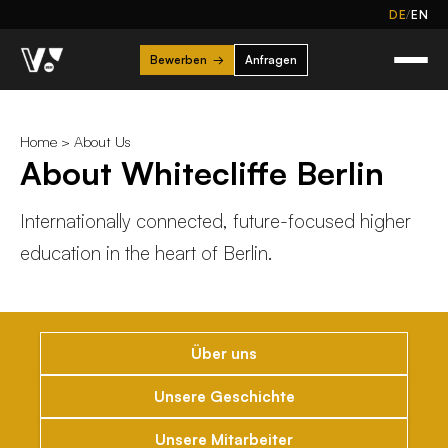
/
DE
EN
Bewerben
→
Anfragen
Home
>
About Us
About Whitecliffe Berlin
Internationally connected, future-focused higher
education in the heart of Berlin.
Über uns
Unsere Geschichte
Unsere Mitarbeiter