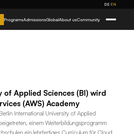
/
DE
EN
Programs
Admissions
Global
About us
Community
y of Applied Sciences (BI) wird
rvices (AWS) Academy
rlin International University of Applied
 beigetreten, einem Weiterbildungsprogramm
chulen ein lehrfertiges Curriculum für Cloud