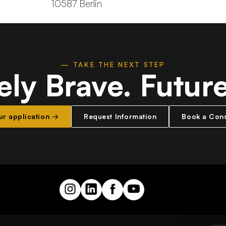
10587 Berlin
— TAKE THE NEXT STEP
ely Brave.
Futur
our application →
Request Information
Book a Cons