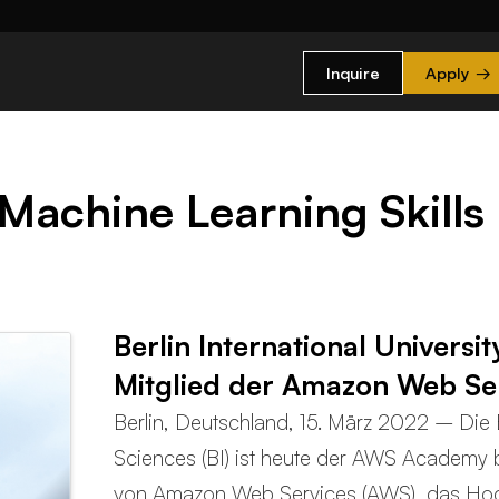
Inquire
Apply
→
achine Learning Skills
Berlin International Universit
Mitglied der Amazon Web Se
Berlin, Deutschland, 15. März 2022 – Die Be
Sciences (BI) ist heute der AWS Academy
von Amazon Web Services (AWS), das Hochs