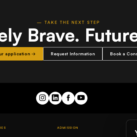
— TAKE THE NEXT STEP
ely Brave.
Futur
our application →
Request Information
Book a Cons
IES
ADMISSION
GLO