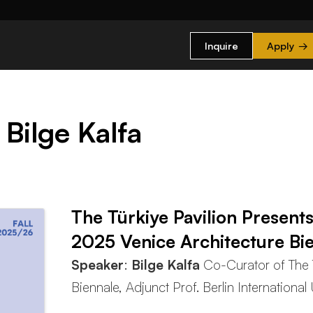
Inquire
Apply
→
Bilge Kalfa
The Türkiye Pavilion Present
2025 Venice Architecture Bi
Speaker
:
Bilge Kalfa
Co-Curator of The T
Biennale, Adjunct Prof. Berlin International