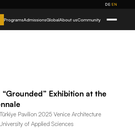
/
DE
EN
Programs
Admissions
Global
About us
Community
s “Grounded” Exhibition at the
ennale
ürkiye Pavilion 2025 Venice Architecture
 University of Applied Sciences