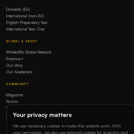
Domestic (EU)
International (non-EU)
English Preparatory Year
International Year One
GLOBAL & ABOUT
Whitecliffe Global Network
Erasmus+
Our story
Our Academics
COMMUNITY
Magazine
Alumni
Student services
Your privacy matters
Contact
We use necessary cookies to make this website work. With
your permission, we also use optional cookies for analytics and
© 2026 Whitecliffe Higher Education Service GmbH