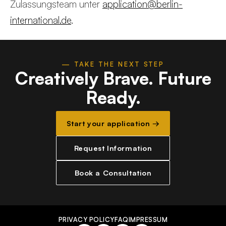
Zulassungsteam unter
application@berlin-
international.de
.
— TAKE THE NEXT STEP
Creatively Brave.
Future
Ready.
Start your application →
Request Information
Book a Consultation
PRIVACY POLICY
FAQ
IMPRESSUM