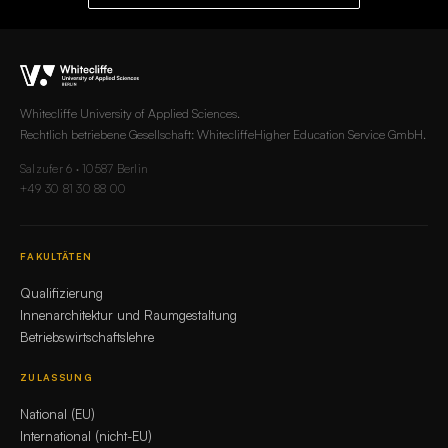
Whitecliffe University of Applied Sciences.
Rechtlich betriebene Gesellschaft: WhitecliffeHigher Education Service GmbH.
Salzufer 6 · 10587 Berlin
+49 30 81 30 88 00
FAKULTÄTEN
Qualifizierung
Innenarchitektur und Raumgestaltung
Betriebswirtschaftslehre
ZULASSUNG
National (EU)
International (nicht-EU)