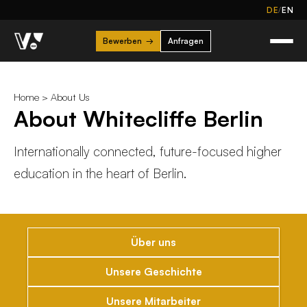
/
DE
EN
Bewerben
→
Anfragen
Home
>
About Us
About Whitecliffe Berlin
Internationally connected, future-focused higher
education in the heart of Berlin.
Über uns
Unsere Geschichte
Unsere Mitarbeiter