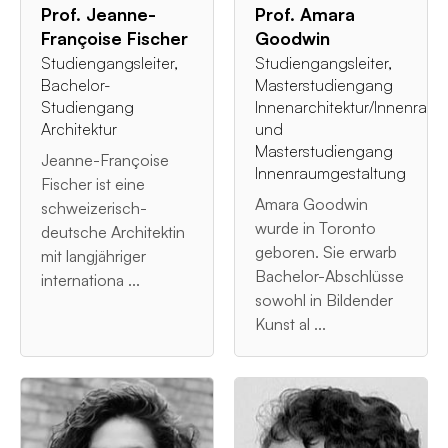
Prof. Jeanne-
Prof. Amara
Françoise Fischer
Goodwin
Studiengangsleiter,
Studiengangsleiter,
Bachelor-
Masterstudiengang
Studiengang
Innenarchitektur/Innenrau
Architektur
und
Masterstudiengang
Jeanne-Françoise
Innenraumgestaltung
Fischer ist eine
Amara Goodwin
schweizerisch-
wurde in Toronto
deutsche Architektin
geboren. Sie erwarb
mit langjähriger
Bachelor-Abschlüsse
internationa ...
sowohl in Bildender
Kunst al ...