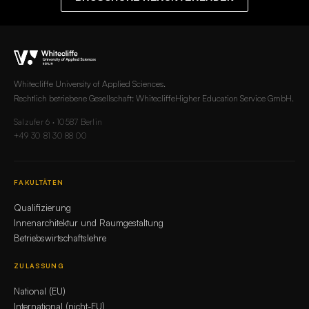
Whitecliffe University of Applied Sciences.
Rechtlich betriebene Gesellschaft: WhitecliffeHigher Education Service GmbH.
Salzufer 6 · 10587 Berlin
+49 30 81 30 88 00
FAKULTÄTEN
Qualifizierung
Innenarchitektur und Raumgestaltung
Betriebswirtschaftslehre
ZULASSUNG
National (EU)
International (nicht-EU)